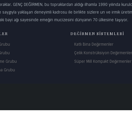
klar. GENÇ DEĞİRMEN, bu topraklardan aldığı ilhamla 1990 yılında kurul
 saygıyla yaklaşan deneyimli kadrosu ile birlikte sizlere un ve irmik üreti
ki bayi ağı sayesinde emeğin mucizesini dünyanın 70 ülkesine taşıyor.
LER
DEĞİRMEN SİSTEMLERİ
 Grubu
Katlı Bina Değirmenler
Grubu
Çelik Konstrüksiyon Değirmenle
me Grubu
Süper Mill Kompakt Değirmenler
ma Grubu