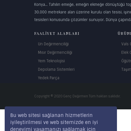
Konya… Tahılın emeğe, emeğin ekmeğe dönüştüğü topra
30.000 metrekare alan üzerine kurulu olan tesisi, işine
tesisleri konusunda çözümler sunuyor. Dünya çapında
FAALİYET ALANLARI
ÜRÜN
Un Değirmenciliği
Vals
Mısır Değirmenciliği
Elek 
Yem Teknolojisi
Öğüt
Depolama Sistemleri
Taşı
Yedek Parça
Copyright © 2020 Genç Değirmen Tüm hakları saklıdır.
Bu web sitesi sağlanan hizmetlerin
iyileştirilmesi ve web sitemizde en iyi
deneyimi yaşamanızı sağlamak için