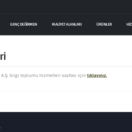
GENÇ DEĞIRMEN
FAALİYET ALANLARI
ÜRÜNLER
Hİ
ri
.Ş. bilgi toplumu hizmetleri sayfası için
tıklayınız.
.