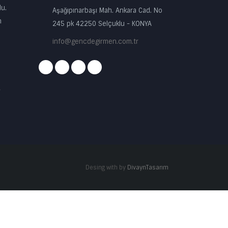
du.
Aşağıpınarbaşı Mah. Ankara Cad. No
m
245 pk 42250 Selçuklu - KONYA
info@gencdegirmen.com.tr
r
Desing with
by
DivaynTasarım