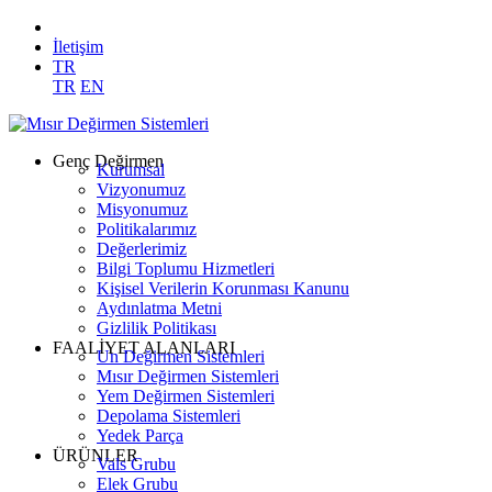
İletişim
TR
TR
EN
Genç Değirmen
Kurumsal
Vizyonumuz
Misyonumuz
Politikalarımız
Değerlerimiz
Bilgi Toplumu Hizmetleri
Kişisel Verilerin Korunması Kanunu
Aydınlatma Metni
Gizlilik Politikası
FAALİYET ALANLARI
Un Değirmen Sistemleri
Mısır Değirmen Sistemleri
Yem Değirmen Sistemleri
Depolama Sistemleri
Yedek Parça
ÜRÜNLER
Vals Grubu
Elek Grubu