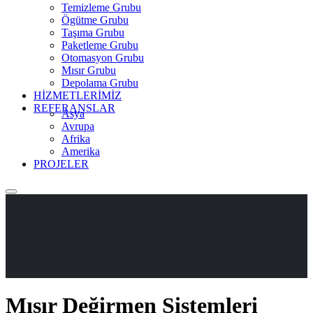
Temizleme Grubu
Ögütme Grubu
Taşıma Grubu
Paketleme Grubu
Otomasyon Grubu
Mısır Grubu
Depolama Grubu
HİZMETLERİMİZ
REFERANSLAR
Asya
Avrupa
Afrika
Amerika
PROJELER
Mısır Değirmen Sistemleri