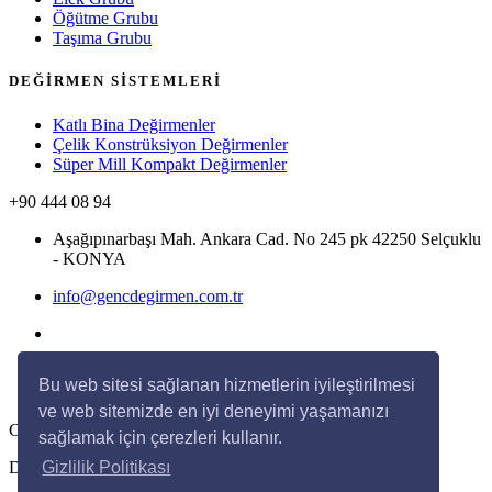
Öğütme Grubu
Taşıma Grubu
DEĞİRMEN SİSTEMLERİ
Katlı Bina Değirmenler
Çelik Konstrüksiyon Değirmenler
Süper Mill Kompakt Değirmenler
+90 444 08 94
Aşağıpınarbaşı Mah. Ankara Cad. No 245 pk 42250 Selçuklu
- KONYA
info@gencdegirmen.com.tr
Bu web sitesi sağlanan hizmetlerin iyileştirilmesi
ve web sitemizde en iyi deneyimi yaşamanızı
Copyright © 2020 Genç Değirmen Tüm hakları saklıdır.
sağlamak için çerezleri kullanır.
Desing with
by
DivaynTasarım
Gizlilik Politikası