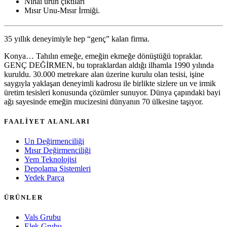
Nihai ürün çıktıları
Mısır Unu-Mısır İrmiği.
35 yıllık deneyimiyle hep “genç” kalan firma.
Konya… Tahılın emeğe, emeğin ekmeğe dönüştüğü topraklar.
GENÇ DEĞİRMEN, bu topraklardan aldığı ilhamla 1990 yılında
kuruldu. 30.000 metrekare alan üzerine kurulu olan tesisi, işine
saygıyla yaklaşan deneyimli kadrosu ile birlikte sizlere un ve irmik
üretim tesisleri konusunda çözümler sunuyor. Dünya çapındaki bayi
ağı sayesinde emeğin mucizesini dünyanın 70 ülkesine taşıyor.
FAALİYET ALANLARI
Un Değirmenciliği
Mısır Değirmenciliği
Yem Teknolojisi
Depolama Sistemleri
Yedek Parça
ÜRÜNLER
Vals Grubu
Elek Grubu