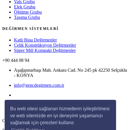
Vals Grubu
Elek Grubu
Öğütme Grubu
Taşıma Grubu
DEĞİRMEN SİSTEMLERİ
Katlı Bina Değirmenler
Çelik Konstrüksiyon Değirmenler
Süper Mill Kompakt Değirmenler
+90 444 08 94
Aşağıpınarbaşı Mah. Ankara Cad. No 245 pk 42250 Selçuklu
- KONYA
info@gencdegirmen.com.tr
Bu web sitesi sağlanan hizmetlerin iyileştirilmesi
ve web sitemizde en iyi deneyimi yaşamanızı
Copyright © 2020 Genç Değirmen Tüm hakları saklıdır.
sağlamak için çerezleri kullanır.