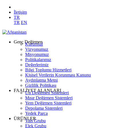
İletişim
TR
TR
EN
Genç Değirmen
Kurumsal
Vizyonumuz
Misyonumuz
Politikalarımız
Değerlerimiz
Bilgi Toplumu Hizmetleri
Kişisel Verilerin Korunması Kanunu
Aydınlatma Metni
Gizlilik Politikası
FAALİYET ALANLARI
Un Değirmen Sistemleri
Mısır Değirmen Sistemleri
Yem Değirmen Sistemleri
Depolama Sistemleri
Yedek Parça
ÜRÜNLER
Vals Grubu
Elek Grubu