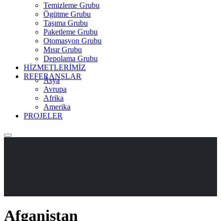
Temizleme Grubu
Ögütme Grubu
Taşıma Grubu
Paketleme Grubu
Otomasyon Grubu
Mısır Grubu
Depolama Grubu
HİZMETLERİMİZ
REFERANSLAR
Asya
Avrupa
Afrika
Amerika
PROJELER
Afganistan