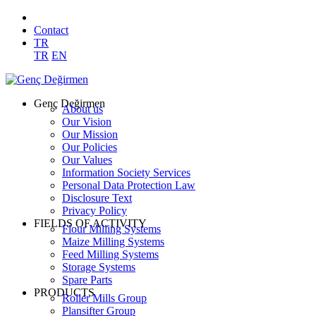
Contact
TR
TR
EN
Genç Değirmen
About us
Our Vision
Our Mission
Our Policies
Our Values
Information Society Services
Personal Data Protection Law
Disclosure Text
Privacy Policy
FIELDS OF ACTIVITY
Flour Milling Systems
Maize Milling Systems
Feed Milling Systems
Storage Systems
Spare Parts
PRODUCTS
Roller Mills Group
Plansifter Group