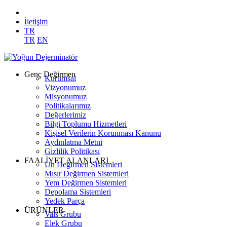
İletişim
TR
TR
EN
Genç Değirmen
Kurumsal
Vizyonumuz
Misyonumuz
Politikalarımız
Değerlerimiz
Bilgi Toplumu Hizmetleri
Kişisel Verilerin Korunması Kanunu
Aydınlatma Metni
Gizlilik Politikası
FAALİYET ALANLARI
Un Değirmen Sistemleri
Mısır Değirmen Sistemleri
Yem Değirmen Sistemleri
Depolama Sistemleri
Yedek Parça
ÜRÜNLER
Vals Grubu
Elek Grubu