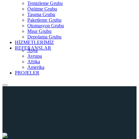
Temizleme Grubu
Ögütme Grubu
Taşıma Grubu
Paketleme Grubu
Otomasyon Grubu
Mısır Grubu
Depolama Grubu
HİZMETLERİMİZ
REFERANSLAR
Asya
Avrupa
Afrika
Amerika
PROJELER