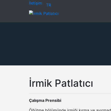
İletişim
TR
İrmik Patlatıcı
Çalışma Prensibi
Öğütme bölümünde irmiği kırma ve ayırmada ku