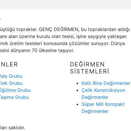
.
ştüğü topraklar. GENÇ DEĞİRMEN, bu topraklardan aldığı
re alan üzerine kurulu olan tesisi, işine saygıyla yaklaşan
 irmik üretim tesisleri konusunda çözümler sunuyor. Dünya
ini dünyanın 70 ülkesine taşıyor.
ÜNLER
DEĞİRMEN
SİSTEMLERİ
Vals Grubu
Elek Grubu
Katlı Bina Değirmenler
Öğütme Grubu
Çelik Konstrüksiyon
Taşıma Grubu
Değirmenler
Süper Mill Kompakt
Değirmenler
ı saklıdır.