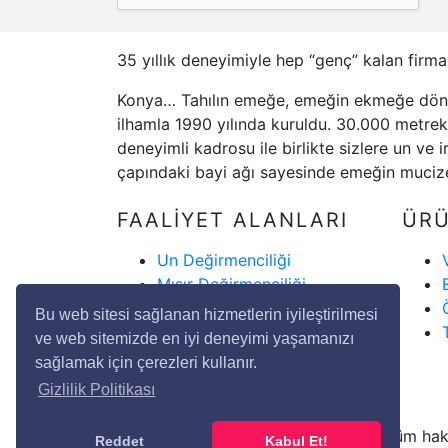
35 yıllık deneyimiyle hep “genç” kalan firma
Konya… Tahılın emeğe, emeğin ekmeğe dönü
ilhamla 1990 yılında kuruldu. 30.000 metreka
deneyimli kadrosu ile birlikte sizlere un ve
çapındaki bayi ağı sayesinde emeğin mucizes
FAALİYET ALANLARI
ÜR
Un Değirmenciliği
Mısır Değirmenciliği
Yem Teknolojisi
Bu web sitesi sağlanan hizmetlerin iyileştirilmesi
Depolama Sistemleri
ve web sitemizde en iyi deneyimi yaşamanızı
Yedek Parça
sağlamak için çerezleri kullanır.
Gizlilik Politikası
Copyright © 2020 Genç Değirmen Tüm haklar
Reddet
Kabul Et!