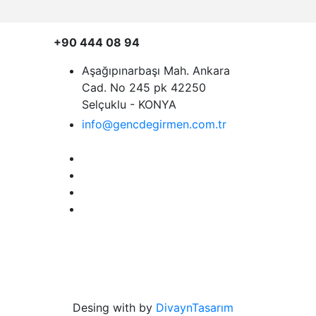
+90 444 08 94
Aşağıpınarbaşı Mah. Ankara
Cad. No 245 pk 42250
Selçuklu - KONYA
info@gencdegirmen.com.tr
Desing with
by
DivaynTasarım