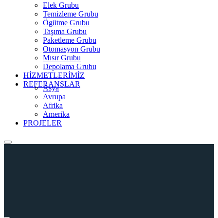
Elek Grubu
Temizleme Grubu
Ögütme Grubu
Taşıma Grubu
Paketleme Grubu
Otomasyon Grubu
Mısır Grubu
Depolama Grubu
HİZMETLERİMİZ
REFERANSLAR
Asya
Avrupa
Afrika
Amerika
PROJELER