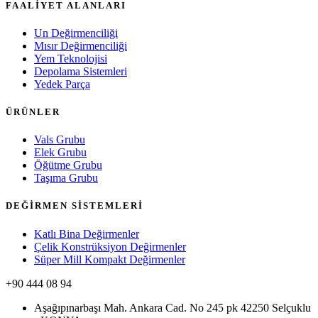
FAALİYET ALANLARI
Un Değirmenciliği
Mısır Değirmenciliği
Yem Teknolojisi
Depolama Sistemleri
Yedek Parça
ÜRÜNLER
Vals Grubu
Elek Grubu
Öğütme Grubu
Taşıma Grubu
DEĞİRMEN SİSTEMLERİ
Katlı Bina Değirmenler
Çelik Konstrüksiyon Değirmenler
Süper Mill Kompakt Değirmenler
+90 444 08 94
Aşağıpınarbaşı Mah. Ankara Cad. No 245 pk 42250 Selçuklu