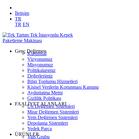
İletişim
TR
TR
EN
Genç Değirmen
Kurumsal
Vizyonumuz
Misyonumuz
Politikalarımız
Değerlerimiz
Bilgi Toplumu Hizmetleri
Kişisel Verilerin Korunması Kanunu
Aydınlatma Metni
Gizlilik Politikası
FAALİYET ALANLARI
Un Değirmen Sistemleri
Mısır Değirmen Sistemleri
Yem Değirmen Sistemleri
Depolama Sistemleri
Yedek Parça
ÜRÜNLER
Vals Grubu