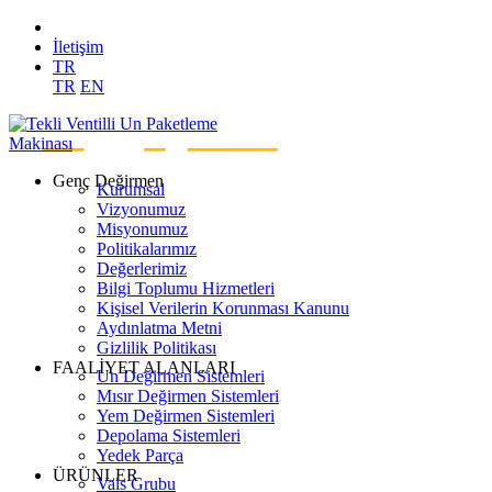
İletişim
TR
TR
EN
Genç Değirmen
Kurumsal
Vizyonumuz
Misyonumuz
Politikalarımız
Değerlerimiz
Bilgi Toplumu Hizmetleri
Kişisel Verilerin Korunması Kanunu
Aydınlatma Metni
Gizlilik Politikası
FAALİYET ALANLARI
Un Değirmen Sistemleri
Mısır Değirmen Sistemleri
Yem Değirmen Sistemleri
Depolama Sistemleri
Yedek Parça
ÜRÜNLER
Vals Grubu