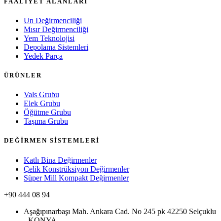
FAALİYET ALANLARI
Un Değirmenciliği
Mısır Değirmenciliği
Yem Teknolojisi
Depolama Sistemleri
Yedek Parça
ÜRÜNLER
Vals Grubu
Elek Grubu
Öğütme Grubu
Taşıma Grubu
DEĞİRMEN SİSTEMLERİ
Katlı Bina Değirmenler
Çelik Konstrüksiyon Değirmenler
Süper Mill Kompakt Değirmenler
+90 444 08 94
Aşağıpınarbaşı Mah. Ankara Cad. No 245 pk 42250 Selçuklu
- KONYA