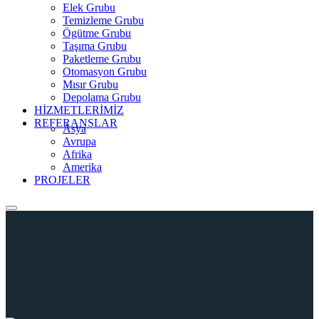
Elek Grubu
Temizleme Grubu
Ögütme Grubu
Taşıma Grubu
Paketleme Grubu
Otomasyon Grubu
Mısır Grubu
Depolama Grubu
HİZMETLERİMİZ
REFERANSLAR
Asya
Avrupa
Afrika
Amerika
PROJELER