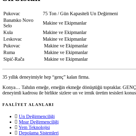
Pukovac
75 Ton / Gün Kapasiteli Un Değirmeni
Banatsko Novo
Makine ve Ekipmanlar
Selo
Kula
Makine ve Ekipmanlar
Leskovac
Makine ve Ekipmanlar
Pukovac
Makine ve Ekipmanlar
Ruma
Makine ve Ekipmanlar
Sipić-Rača
Makine ve Ekipmanlar
35 yıllık deneyimiyle hep “genç” kalan firma.
Konya… Tahılın emeğe, emeğin ekmeğe dönüştüğü topraklar. GENÇ DEĞ
deneyimli kadrosu ile birlikte sizlere un ve irmik üretim tesisleri k
FAALİYET ALANLARI
Un Değirmenciliği
Mısır Değirmenciliği
Yem Teknolojisi
Depolama Sistemleri