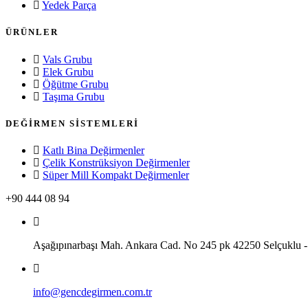
Yedek Parça
ÜRÜNLER
Vals Grubu
Elek Grubu
Öğütme Grubu
Taşıma Grubu
DEĞİRMEN SİSTEMLERİ
Katlı Bina Değirmenler
Çelik Konstrüksiyon Değirmenler
Süper Mill Kompakt Değirmenler
+90 444 08 94
Aşağıpınarbaşı Mah. Ankara Cad. No 245 pk 42250 Selçukl
info@gencdegirmen.com.tr