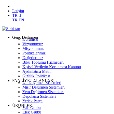
İletişim
TR
TR
EN
Genç Değirmen
Kurumsal
Vizyonumuz
Misyonumuz
Politikalarımız
Değerlerimiz
Bilgi Toplumu Hizmetleri
Kişisel Verilerin Korunması Kanunu
Aydınlatma Metni
Gizlilik Politikası
FAALİYET ALANLARI
Un Değirmen Sistemleri
Mısır Değirmen Sistemleri
Yem Değirmen Sistemleri
Depolama Sistemleri
Yedek Parça
ÜRÜNLER
Vals Grubu
Elek Grubu