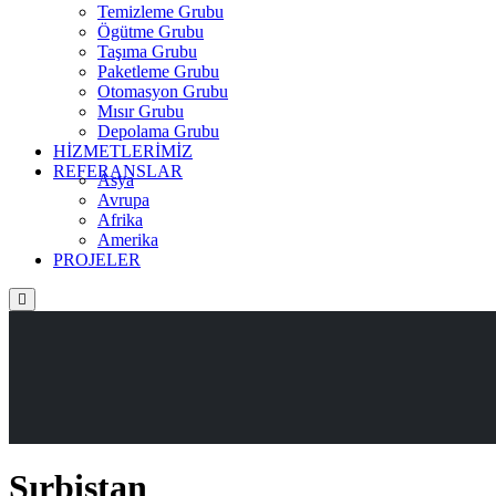
Temizleme Grubu
Ögütme Grubu
Taşıma Grubu
Paketleme Grubu
Otomasyon Grubu
Mısır Grubu
Depolama Grubu
HİZMETLERİMİZ
REFERANSLAR
Asya
Avrupa
Afrika
Amerika
PROJELER
Sırbistan