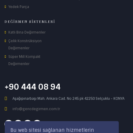
Yedek Parça
DEĞİRMEN SİSTEMLERİ
Katlı Bina Değirmenler
Çelik Konstrüksiyon
Değirmenler
Süper Mill Kompakt
Değirmenler
+90 444 08 94
Aşağıpınarbaşı Mah. Ankara Cad. No 245 pk 42250 Selçuklu - KONYA
info@gencdegirmen.com.tr
Bu web sitesi sağlanan hizmetlerin