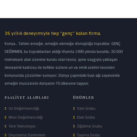
35 yıllık deneyimiyle hep “genç” kalan firma.
Konya… Tahılın emeğe, emeğin ekmeğe dönüştüğü topraklar. GENÇ
DEĞİRMEN, bu topraklardan aldığı ilhamla 1990 yılında kuruldu. 30.000
metrekare alan üzerine kurulu olan tesisi, işine saygıyla yaklaşan
deneyimli kadrosu ile birlikte sizlere un ve irmik üretim tesisleri
konusunda çözümler sunuyor. Dünya çapındaki bayi ağı sayesinde
emeğin mucizesini dünyanın 70 ülkesine taşıyor.
FAALİYET ALANLARI
ÜRÜNLER
Un Değirmenciliği
Vals Grubu
Mısır Değirmenciliği
Elek Grubu
Yem Teknolojisi
Öğütme Grubu
Depolama Sistemleri
Taşıma Grubu